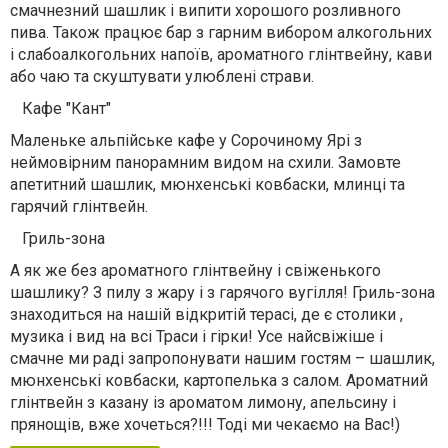
смачнезний шашлик і випити хорошого розливного
пива. Також працює бар з гарним вибором алкогольних
і слабоалкогольних напоїв, ароматного глінтвейну, кави
або чаю та скуштувати улюблені страви.
Кафе "Кант"
Маленьке альпійське кафе у Сорочиному Ярі з
неймовірним панорамним видом на схили. Замовте
апетитний шашлик, мюнхенські ковбаски, млинці та
гарячий глінтвейн.
Гриль-зона
А як же без ароматного глінтвейну і свіженького
шашлику? З пилу з жару і з гарячого вугілля! Гриль-зона
знаходиться на нашій відкритій терасі, де є столики ,
музика і вид на всі Траси і гірки! Усе найсвіжіше і
смачне ми раді запропонувати нашим гостям – шашлик,
мюнхенські ковбаски, картопелька з салом. Ароматний
глінтвейн з казану із ароматом лимону, апельсину і
прянощів, вже хочеться?!!! Тоді ми чекаємо на Вас!)