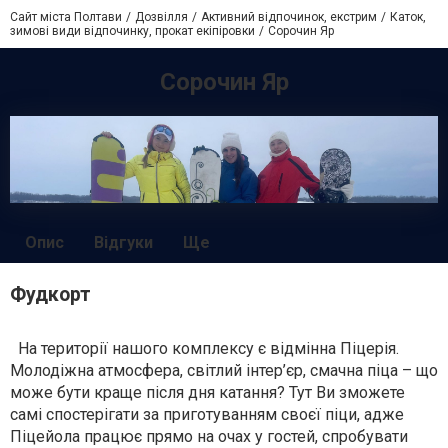
Сайт міста Полтави
Дозвілля
Активний відпочинок, екстрим
Каток,
зимові види відпочинку, прокат екіпіровки
Сорочин Яр
Сорочин Яр
Опис
Відгуки
Ще
Фудкорт
На території нашого комплексу є відмінна Піцерія.
Молодіжна атмосфера, світлий інтер’єр, смачна піца – що
може бути краще після дня катання? Тут Ви зможете
самі спостерігати за приготуванням своєї піци, адже
Піцейола працює прямо на очах у гостей, спробувати